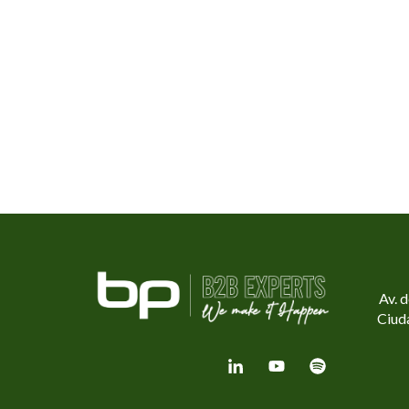
Av. 
Ciud