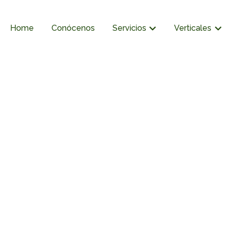
Home
Conócenos
Servicios
Verticales
Mostrar submenú de Se
Mos