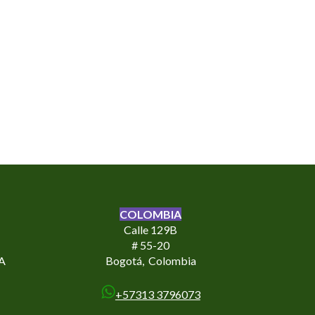
COLOMBIA
Calle 129B
# 55-20
SA
Bogotá,
Colombia
+57313 3796073