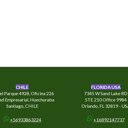
CHILE
FLORIDA USA
del Parque 4928, Oficina 226
7345 W Sand Lake RD
ad Empresarial, Huechuraba
STE 210 Office 9984
Santiago, CHILE
Orlando, FL 32819 - U
+56933863224
+16892147737