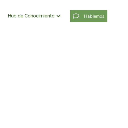
Hablemos
Hub de Conocimiento
rvicios
trar submenú de Verticales
Mostrar submenú de Hub de Conoci