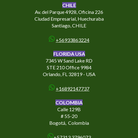
CHILE
Av. del Parque 4928, Oficina 226
Ciudad Empresarial, Huechuraba
Santiago, CHILE
+56933863224
FLORIDA USA
7345 W Sand Lake RD
STE 210 Office 9984
Orlando, FL 32819 - USA
+16892147737
COLOMBIA
Calle 129B
# 55-20
Bogotá,
Colombia
+57313 3796073